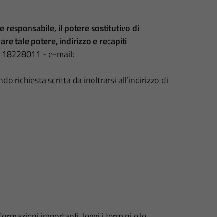
te responsabile, il
potere sostitutivo di
vare tale potere, indirizzo e recapiti
0118228011 - e-mail:
o richiesta scritta da inoltrarsi all’indirizzo di
formazioni importanti, leggi i termini e le