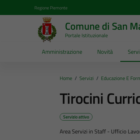
Vai ai contenuti
Vai al footer
Regione Piemonte
Comune di San Ma
Portale Istituzionale
Amministrazione
Novità
Servi
Home
/
Servizi
/
Educazione E For
Tirocini Curri
Servizio attivo
Area Servizi in Staff - Ufficio Lavo