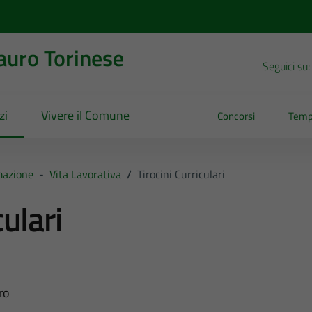
uro Torinese
Seguici su:
zi
Vivere il Comune
Concorsi
Temp
mazione
-
Vita Lavorativa
/
Tirocini Curriculari
culari
ro