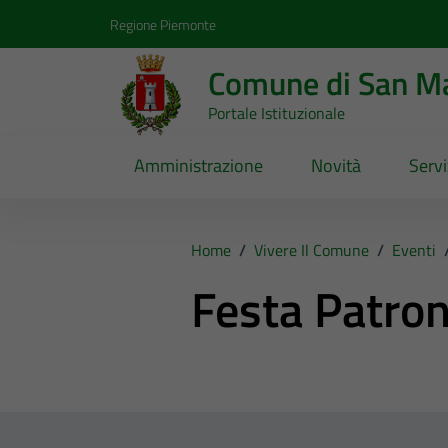
Vai ai contenuti
Vai al footer
Regione Piemonte
Comune di San Ma
Portale Istituzionale
Amministrazione
Novità
Servi
Home
/
Vivere Il Comune
/
Eventi
Festa Patron