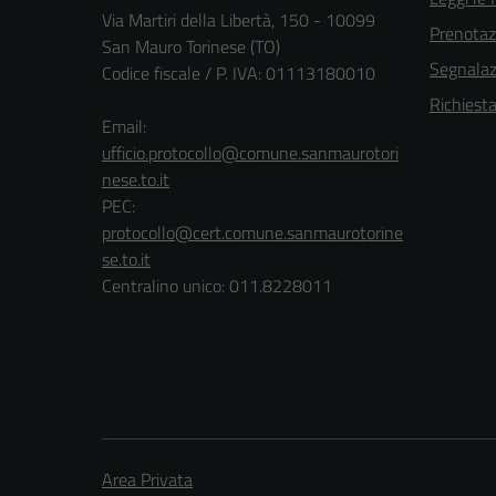
Via Martiri della Libertà, 150 - 10099
Prenota
San Mauro Torinese (TO)
Segnalazi
Codice fiscale / P. IVA: 01113180010
Richiest
Email:
ufficio.protocollo@comune.sanmaurotori
nese.to.it
PEC:
protocollo@cert.comune.sanmaurotorine
se.to.it
Centralino unico: 011.8228011
Area Privata