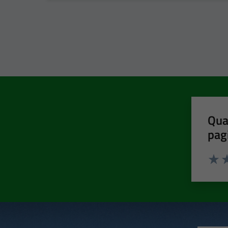
Qua
pag
Valut
Va