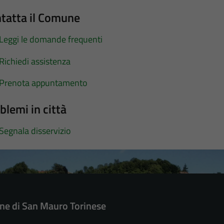
tatta il Comune
Leggi le domande frequenti
Richiedi assistenza
Prenota appuntamento
blemi in città
Segnala disservizio
e di San Mauro Torinese