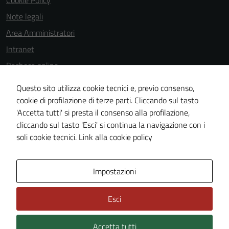
Cookie Policy
Note legali
Tecnici
Area Amministratori
Questi cookie
sono necessari
Intranet
per il
Bacheca online
funzionamento
Dichiarazione di accessibilità
del sito e non
Questo sito utilizza cookie tecnici e, previo consenso,
possono
Dichiarazione di accessibilità e modalità di segnalazioni di non
cookie di profilazione di terze parti. Cliccando sul tasto
essere
'Accetta tutti' si presta il consenso alla profilazione,
conformità
disabilitati.
cliccando sul tasto 'Esci' si continua la navigazione con i
Piano di miglioramento del sito
Questi cookie
soli cookie tecnici.
Link alla cookie policy
non raccolgono
informazioni
personali.
Area Privata
Impostazioni
Esci
Accetta tutti
Credits: ©
Technical Design s.r.l.