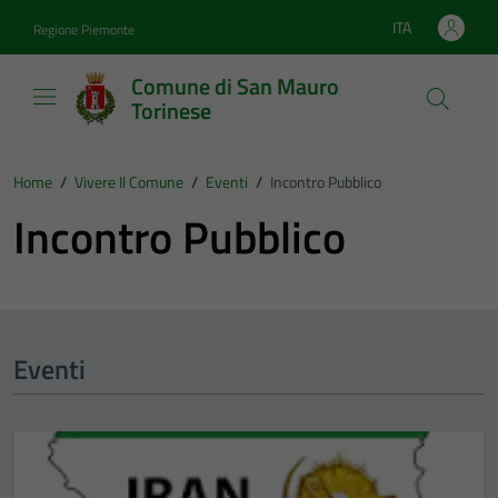
Vai ai contenuti
Vai al footer
ITA
Regione Piemonte
Lingua attiva:
Comune di San Mauro
Torinese
Home
/
Vivere Il Comune
/
Eventi
/
Incontro Pubblico
Incontro Pubblico
Eventi