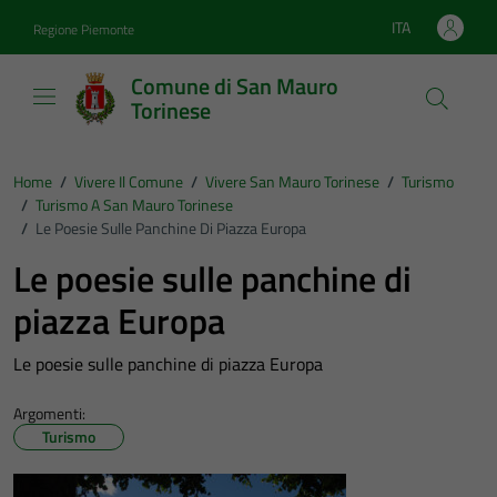
Vai ai contenuti
Vai al footer
ITA
Regione Piemonte
Lingua attiva:
Comune di San Mauro
Torinese
Home
/
Vivere Il Comune
/
Vivere San Mauro Torinese
/
Turismo
/
Turismo A San Mauro Torinese
/
Le Poesie Sulle Panchine Di Piazza Europa
Le poesie sulle panchine di
piazza Europa
Le poesie sulle panchine di piazza Europa
Argomenti:
Turismo