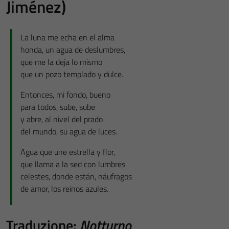
Jiménez)
Tecnici
Questi cookie
sono necessari
La luna me echa en el alma
per il
honda, un agua de deslumbres,
funzionamento
que me la deja lo mismo
del sito e non
que un pozo templado y dulce.
possono
essere
Entonces, mi fondo, bueno
disabilitati.
para todos, sube, sube
Questi cookie
y abre, al nivel del prado
non raccolgono
del mundo, su agua de luces.
informazioni
Agua que une estrella y flor,
personali.
que llama a la sed con lumbres
celestes, donde están, náufragos
de amor, los reinos azules.
Traduzione:
Notturno