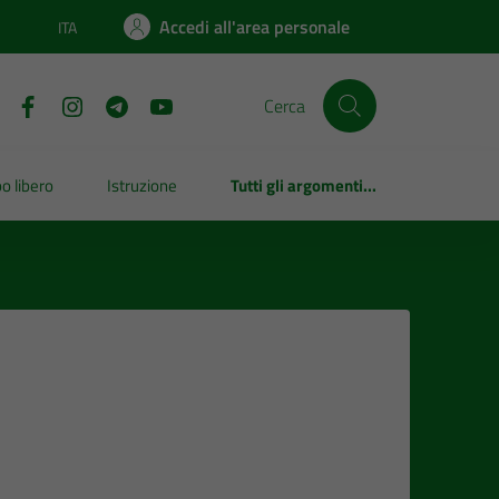
Accedi all'area personale
ITA
Lingua attiva:
Cerca
o libero
Istruzione
Tutti gli argomenti...