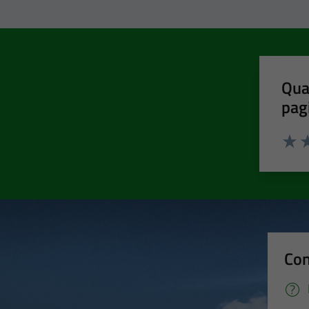
Qua
pag
Valut
Va
Con