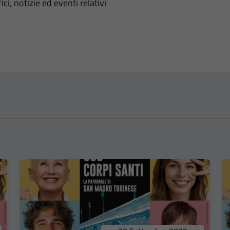
'argomento
ci, notizie ed eventi relativi