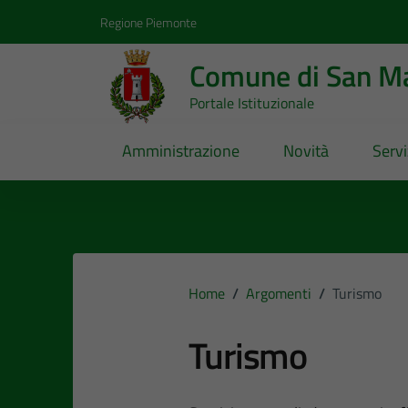
Vai ai contenuti
Vai al footer
Regione Piemonte
Comune di San Ma
Portale Istituzionale
Amministrazione
Novità
Servi
Home
/
Argomenti
/
Turismo
Turismo