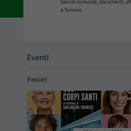
Dettagli dell
Servizi comunali, documenti, uffi
a Turismo
Eventi
Passati