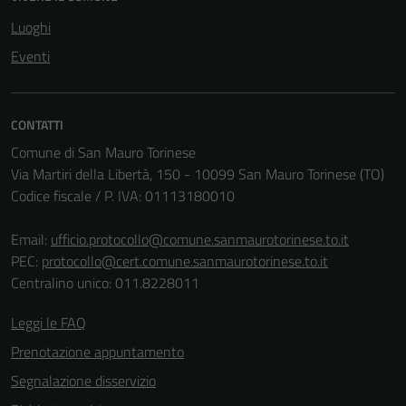
del sito e non
Luoghi
possono
essere
Eventi
disabilitati.
Questi cookie
non raccolgono
CONTATTI
informazioni
Comune di San Mauro Torinese
personali.
Via Martiri della Libertà, 150 - 10099 San Mauro Torinese (TO)
Codice fiscale / P. IVA: 01113180010
Email:
ufficio.protocollo@comune.sanmaurotorinese.to.it
PEC:
protocollo@cert.comune.sanmaurotorinese.to.it
Centralino unico: 011.8228011
Leggi le FAQ
Prenotazione appuntamento
Segnalazione disservizio