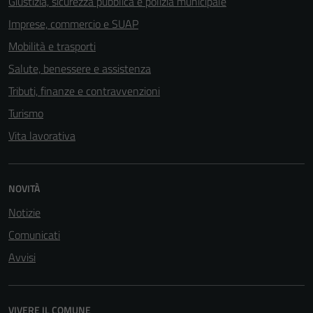
Giustizia, sicurezza pubblica e polizia municipale
Imprese, commercio e SUAP
Mobilità e trasporti
Salute, benessere e assistenza
Tributi, finanze e contravvenzioni
Turismo
Vita lavorativa
NOVITÀ
Notizie
Tecnici
Comunicati
Questi cookie
Avvisi
sono necessari
per il
funzionamento
VIVERE IL COMUNE