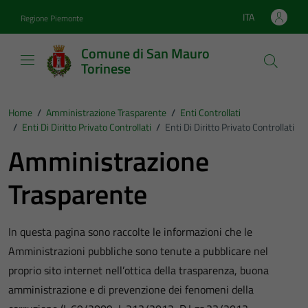
Vai ai contenuti
Vai al footer
ITA
Regione Piemonte
Lingua attiva:
Comune di San Mauro
Torinese
Home
/
Amministrazione Trasparente
/
Enti Controllati
/
Enti Di Diritto Privato Controllati
/
Enti Di Diritto Privato Controllati
Amministrazione
Trasparente
In questa pagina sono raccolte le informazioni che le
Amministrazioni pubbliche sono tenute a pubblicare nel
proprio sito internet nell’ottica della trasparenza, buona
amministrazione e di prevenzione dei fenomeni della