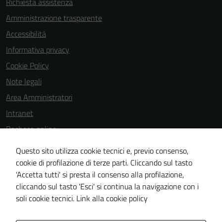
Richiesta assistenza
Amministrazione trasparente
Accessibilità
Informativa privacy
Cookie Policy
Note legali
Area Amministratori
Intranet
Bacheca online
Dichiarazione di accessibilità
Questo sito utilizza cookie tecnici e, previo consenso,
Dichiarazione di accessibilità e modalità di segnalazioni di non
cookie di profilazione di terze parti. Cliccando sul tasto
'Accetta tutti' si presta il consenso alla profilazione,
conformità
cliccando sul tasto 'Esci' si continua la navigazione con i
Piano di miglioramento del sito
soli cookie tecnici.
Link alla cookie policy