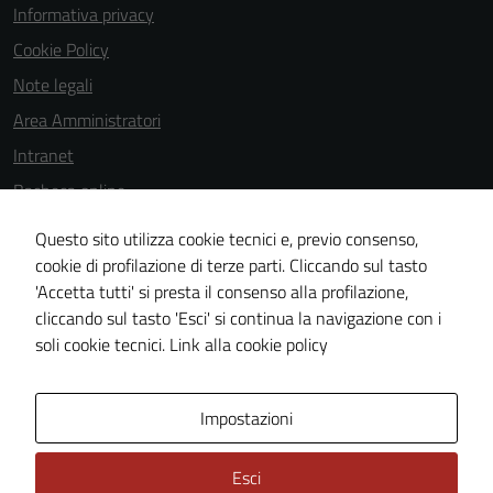
Informativa privacy
Cookie Policy
Note legali
Area Amministratori
Intranet
Bacheca online
Dichiarazione di accessibilità
Questo sito utilizza cookie tecnici e, previo consenso,
Dichiarazione di accessibilità e modalità di segnalazioni di non
cookie di profilazione di terze parti. Cliccando sul tasto
'Accetta tutti' si presta il consenso alla profilazione,
conformità
cliccando sul tasto 'Esci' si continua la navigazione con i
Piano di miglioramento del sito
soli cookie tecnici.
Link alla cookie policy
Area Privata
Impostazioni
Esci