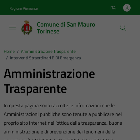
Vai ai contenuti
Vai al footer
ITA
Regione Piemonte
Lingua attiva:
Comune di San Mauro
Torinese
Home
/
Amministrazione Trasparente
/
Interventi Straordinari E Di Emergenza
Amministrazione
Trasparente
In questa pagina sono raccolte le informazioni che le
Amministrazioni pubbliche sono tenute a pubblicare nel
proprio sito internet nell’ottica della trasparenza, buona
amministrazione e di prevenzione dei fenomeni della