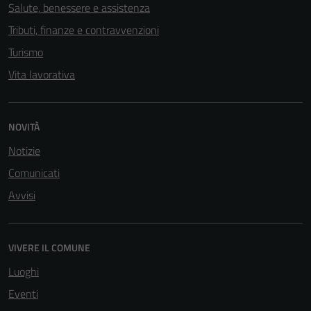
Salute, benessere e assistenza
Tributi, finanze e contravvenzioni
Turismo
Vita lavorativa
NOVITÀ
Notizie
Comunicati
Avvisi
Tecnici
Questi cookie
sono necessari
VIVERE IL COMUNE
per il
funzionamento
Luoghi
del sito e non
Eventi
possono