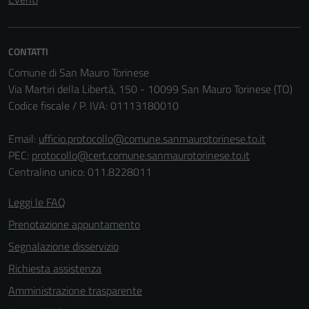
essere
disabilitati.
Questi cookie
CONTATTI
non raccolgono
Comune di San Mauro Torinese
informazioni
Via Martiri della Libertà, 150 - 10099 San Mauro Torinese (TO)
personali.
Codice fiscale / P. IVA: 01113180010
Email:
ufficio.protocollo@comune.sanmaurotorinese.to.it
PEC:
protocollo@cert.comune.sanmaurotorinese.to.it
Centralino unico: 011.8228011
Leggi le FAQ
Prenotazione appuntamento
Segnalazione disservizio
Richiesta assistenza
Amministrazione trasparente