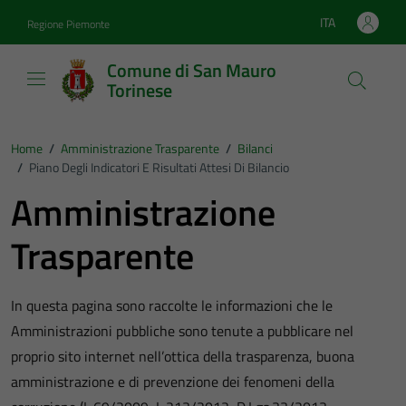
Vai ai contenuti
Vai al footer
ITA
Regione Piemonte
Lingua attiva:
Comune di San Mauro
Torinese
Home
/
Amministrazione Trasparente
/
Bilanci
/
Piano Degli Indicatori E Risultati Attesi Di Bilancio
Amministrazione
Trasparente
In questa pagina sono raccolte le informazioni che le
Amministrazioni pubbliche sono tenute a pubblicare nel
proprio sito internet nell’ottica della trasparenza, buona
amministrazione e di prevenzione dei fenomeni della