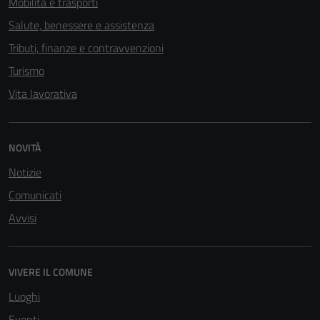
Mobilità e trasporti
Salute, benessere e assistenza
Tributi, finanze e contravvenzioni
Turismo
Vita lavorativa
NOVITÀ
Notizie
Comunicati
Tecnici
Avvisi
Questi cookie
sono necessari
per il
VIVERE IL COMUNE
funzionamento
Luoghi
del sito e non
possono
Eventi