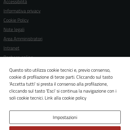
Accessibilità
Informativa privacy
Cookie Policy
Note legali
Area Amministratori
Intranet
Bacheca online
Dichiarazione di accessibilità
Questo sito utilizza cookie tecnici e, previo consenso,
Dichiarazione di accessibilità e modalità di segnalazioni di non
cookie di profilazione di terze parti. Cliccando sul tasto
'Accetta tutti' si presta il consenso alla profilazione,
conformità
cliccando sul tasto 'Esci' si continua la navigazione con i
Piano di miglioramento del sito
soli cookie tecnici.
Link alla cookie policy
Area Privata
Impostazioni