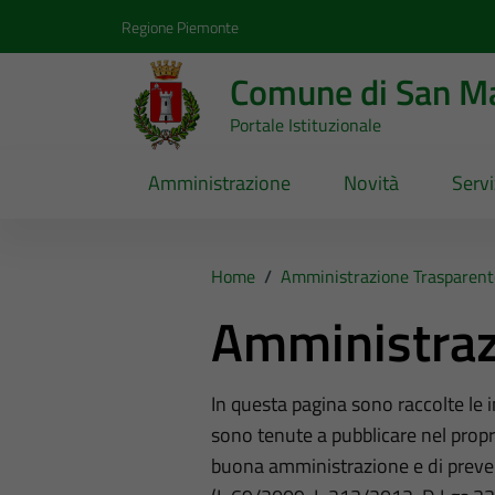
Vai ai contenuti
Vai al footer
Regione Piemonte
Comune di San Ma
Portale Istituzionale
Amministrazione
Novità
Servi
Home
/
Amministrazione Trasparent
Amministraz
In questa pagina sono raccolte le
sono tenute a pubblicare nel propri
buona amministrazione e di preve