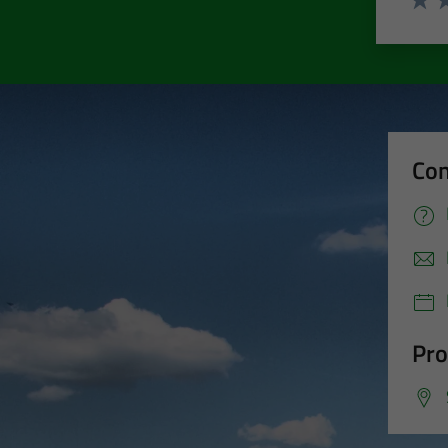
Valut
Va
Con
Pro