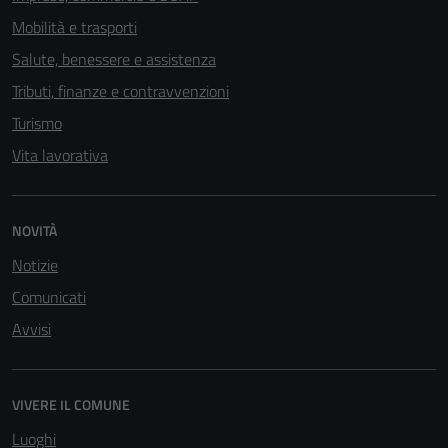
Mobilità e trasporti
Salute, benessere e assistenza
Tributi, finanze e contravvenzioni
Turismo
Vita lavorativa
NOVITÀ
Notizie
Comunicati
Tecnici
Avvisi
Questi cookie
sono necessari
per il
VIVERE IL COMUNE
funzionamento
del sito e non
Luoghi