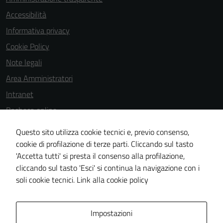
Accessibilità
Informativa privacy
Cookie Policy
Note legali
Area Amministratori
Intranet
Bacheca online
Dichiarazione di accessibilità
Questo sito utilizza cookie tecnici e, previo consenso,
Dichiarazione di accessibilità e modalità di segnalazioni di non
cookie di profilazione di terze parti. Cliccando sul tasto
'Accetta tutti' si presta il consenso alla profilazione,
conformità
cliccando sul tasto 'Esci' si continua la navigazione con i
Piano di miglioramento del sito
soli cookie tecnici.
Link alla cookie policy
Area Privata
Impostazioni