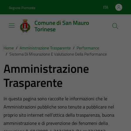
Vai ai contenuti
Vai al footer
ITA
Regione Piemonte
Lingua attiva:
Comune di San Mauro
Torinese
Home
/
Amministrazione Trasparente
/
Performance
/
Sistema Di Misurazione E Valutazione Della Performance
Amministrazione
Trasparente
In questa pagina sono raccolte le informazioni che le
Amministrazioni pubbliche sono tenute a pubblicare nel
proprio sito internet nell’ottica della trasparenza, buona
amministrazione e di prevenzione dei fenomeni della