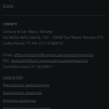
possono
Eventi
essere
disabilitati.
Questi cookie
CONTATTI
non raccolgono
Comune di San Mauro Torinese
informazioni
Via Martiri della Libertà, 150 - 10099 San Mauro Torinese (TO)
personali.
Codice fiscale / P. IVA: 01113180010
Email:
ufficio.protocollo@comune.sanmaurotorinese.to.it
PEC:
protocollo@cert.comune.sanmaurotorinese.to.it
Centralino unico: 011.8228011
Leggi le FAQ
Prenotazione appuntamento
Segnalazione disservizio
Richiesta assistenza
Amministrazione trasparente