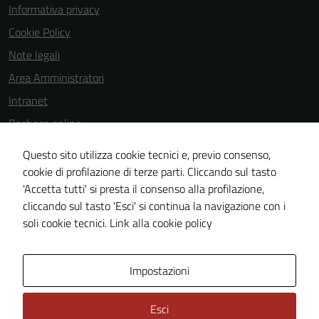
Informativa privacy
Cookie Policy
Note legali
Area Amministratori
Intranet
Bacheca online
Dichiarazione di accessibilità
Questo sito utilizza cookie tecnici e, previo consenso,
Dichiarazione di accessibilità e modalità di segnalazioni di non
cookie di profilazione di terze parti. Cliccando sul tasto
'Accetta tutti' si presta il consenso alla profilazione,
conformità
cliccando sul tasto 'Esci' si continua la navigazione con i
Piano di miglioramento del sito
soli cookie tecnici.
Link alla cookie policy
Area Privata
Impostazioni
Esci