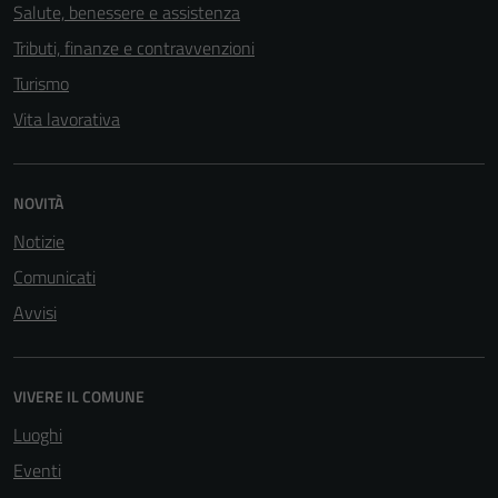
Salute, benessere e assistenza
Tributi, finanze e contravvenzioni
Turismo
Vita lavorativa
NOVITÀ
Notizie
Comunicati
Avvisi
Tecnici
Questi cookie
sono necessari
VIVERE IL COMUNE
per il
funzionamento
Luoghi
del sito e non
Eventi
possono