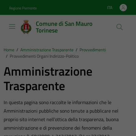
Vai ai contenuti
Vai al footer
ITA
Regione Piemonte
Lingua attiva:
Comune di San Mauro
Torinese
Home
/
Amministrazione Trasparente
/
Provvedimenti
/
Provvedimenti Organi Indirizzo-Politico
Amministrazione
Trasparente
In questa pagina sono raccolte le informazioni che le
Amministrazioni pubbliche sono tenute a pubblicare nel
proprio sito internet nell’ottica della trasparenza, buona
amministrazione e di prevenzione dei fenomeni della