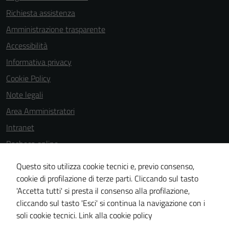
Richiesta assistenza
Amministrazione trasparente
Accessibilità
Informativa privacy
Cookie Policy
Note legali
Area Amministratori
Intranet
Bacheca online
Dichiarazione di accessibilità
Questo sito utilizza cookie tecnici e, previo consenso,
Dichiarazione di accessibilità e modalità di segnalazioni di non
cookie di profilazione di terze parti. Cliccando sul tasto
'Accetta tutti' si presta il consenso alla profilazione,
conformità
cliccando sul tasto 'Esci' si continua la navigazione con i
Piano di miglioramento del sito
soli cookie tecnici.
Link alla cookie policy