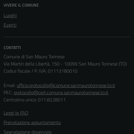
del sito e non
VIVERE IL COMUNE
possono
Luoghi
essere
Eventi
disabilitati.
Questi cookie
non raccolgono
CONTATTI
informazioni
personali.
Comune di San Mauro Torinese
Via Martiri della Libertà, 150 - 10099 San Mauro Torinese (TO)
Codice fiscale / P. IVA: 01113180010
Email:
ufficio.protocollo@comune.sanmaurotorinese.to.it
PEC:
protocollo@cert.comune.sanmaurotorinese.to.it
Centralino unico: 011.8228011
Leggi le FAQ
Prenotazione appuntamento
Segnalazione disservizio