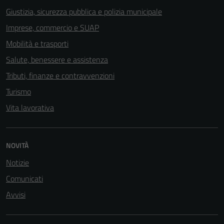
Giustizia, sicurezza pubblica e polizia municipale
Imprese, commercio e SUAP
Mobilità e trasporti
Salute, benessere e assistenza
Tributi, finanze e contravvenzioni
Turismo
Vita lavorativa
NOVITÀ
Notizie
Tecnici
Comunicati
Questi cookie
Avvisi
sono necessari
per il
funzionamento