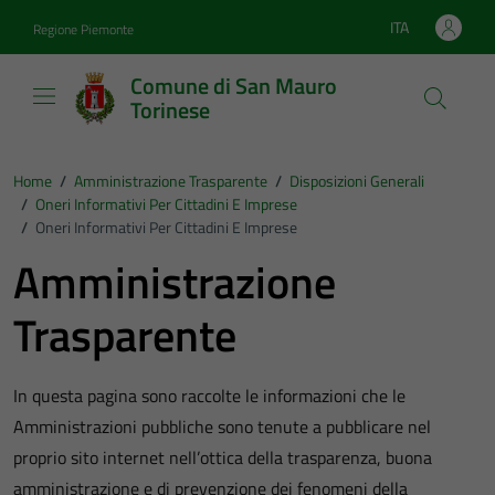
Vai ai contenuti
Vai al footer
ITA
Regione Piemonte
Lingua attiva:
Comune di San Mauro
Torinese
Home
/
Amministrazione Trasparente
/
Disposizioni Generali
/
Oneri Informativi Per Cittadini E Imprese
/
Oneri Informativi Per Cittadini E Imprese
Amministrazione
Trasparente
In questa pagina sono raccolte le informazioni che le
Amministrazioni pubbliche sono tenute a pubblicare nel
proprio sito internet nell’ottica della trasparenza, buona
amministrazione e di prevenzione dei fenomeni della