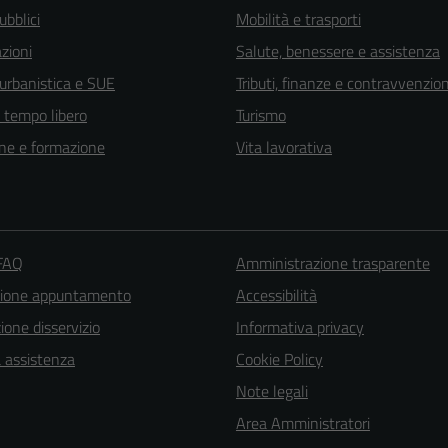
ubblici
Mobilità e trasporti
zioni
Salute, benessere e assistenza
 urbanistica e SUE
Tributi, finanze e contravvenzion
e tempo libero
Turismo
ne e formazione
Vita lavorativa
 FAQ
Amministrazione trasparente
zione appuntamento
Accessibilità
one disservizio
Informativa privacy
a assistenza
Cookie Policy
Tecnici
Note legali
Questi cookie
Area Amministratori
sono necessari