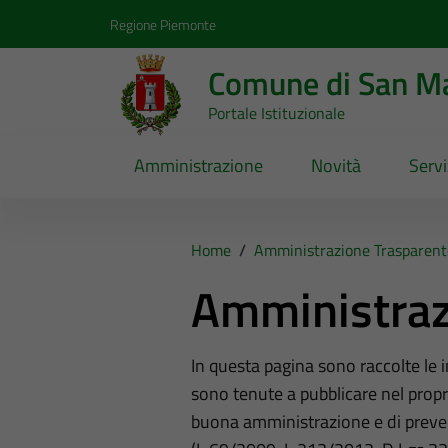
Vai ai contenuti
Vai al footer
Regione Piemonte
Comune di San Ma
Portale Istituzionale
Amministrazione
Novità
Servi
Home
/
Amministrazione Trasparent
Amministraz
In questa pagina sono raccolte le
sono tenute a pubblicare nel propri
buona amministrazione e di preve