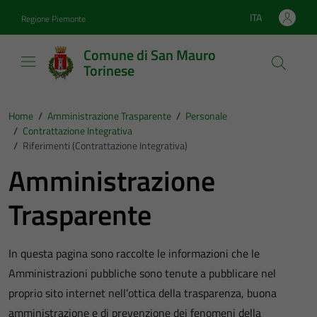
Vai ai contenuti
Vai al footer
ITA
Regione Piemonte
Lingua attiva:
Comune di San Mauro
Torinese
Home
/
Amministrazione Trasparente
/
Personale
/
Contrattazione Integrativa
/
Riferimenti (Contrattazione Integrativa)
Amministrazione
Trasparente
In questa pagina sono raccolte le informazioni che le
Amministrazioni pubbliche sono tenute a pubblicare nel
proprio sito internet nell’ottica della trasparenza, buona
amministrazione e di prevenzione dei fenomeni della