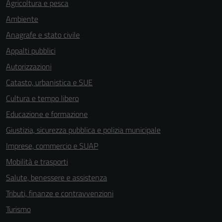
Agricoltura e pesca
Tecnici
Ambiente
Questi cookie
sono necessari
Anagrafe e stato civile
per il
Appalti pubblici
funzionamento
Autorizzazioni
del sito e non
possono
Catasto, urbanistica e SUE
essere
Cultura e tempo libero
disabilitati.
Educazione e formazione
Questi cookie
non raccolgono
Giustizia, sicurezza pubblica e polizia municipale
informazioni
Imprese, commercio e SUAP
personali.
Mobilità e trasporti
Salute, benessere e assistenza
Tributi, finanze e contravvenzioni
Turismo