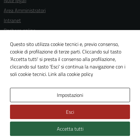
Note legali
Area Amministratori
Intranet
Bacheca online
Dichiarazione di accessibilità
Questo sito utilizza cookie tecnici e, previo consenso,
Dichiarazione di accessibilità e modalità di segnalazioni di non
cookie di profilazione di terze parti. Cliccando sul tasto
'Accetta tutti' si presta il consenso alla profilazione,
conformità
cliccando sul tasto 'Esci' si continua la navigazione con i
Piano di miglioramento del sito
soli cookie tecnici.
Link alla cookie policy
Area Privata
Impostazioni
Esci
Accetta tutti
Credits: ©
Technical Design s.r.l.