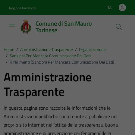
Vai ai contenuti
Vai al footer
ITA
Regione Piemonte
Lingua attiva:
Comune di San Mauro
Torinese
Home
/
Amministrazione Trasparente
/
Organizzazione
/
Sanzioni Per Mancata Comunicazione Dei Dati
/
Riferimenti (Sanzioni Per Mancata Comunicazione Dei Dati)
Amministrazione
Trasparente
In questa pagina sono raccolte le informazioni che le
Amministrazioni pubbliche sono tenute a pubblicare nel
proprio sito internet nell’ottica della trasparenza, buona
amministrazione e di prevenzione dei fenomeni della