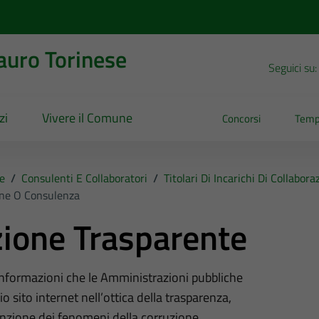
uro Torinese
Seguici su:
zi
Vivere il Comune
Concorsi
Temp
e
/
Consulenti E Collaboratori
/
Titolari Di Incarichi Di Collabo
ione O Consulenza
ione Trasparente
 informazioni che le Amministrazioni pubbliche
o sito internet nell’ottica della trasparenza,
nzione dei fenomeni della corruzione