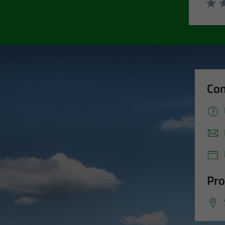
Valut
Va
Con
Pro