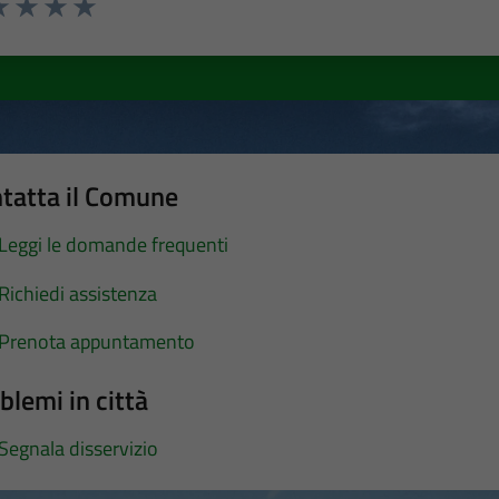
a 1 stelle su 5
luta 2 stelle su 5
Valuta 3 stelle su 5
Valuta 4 stelle su 5
Valuta 5 stelle su 5
tatta il Comune
Leggi le domande frequenti
Richiedi assistenza
Prenota appuntamento
blemi in città
Segnala disservizio