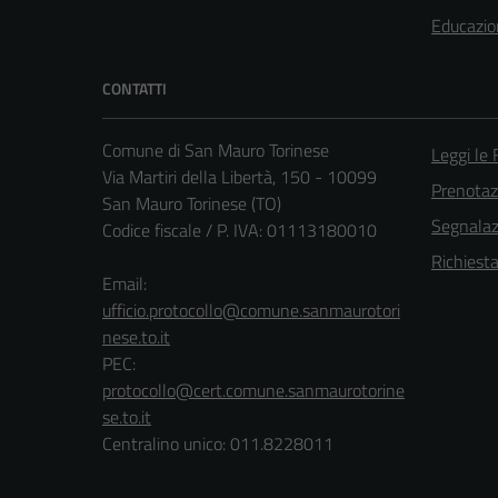
Educazio
CONTATTI
Comune di San Mauro Torinese
Leggi le
Via Martiri della Libertà, 150 - 10099
Prenota
San Mauro Torinese (TO)
Segnalazi
Codice fiscale / P. IVA: 01113180010
Richiest
Email:
ufficio.protocollo@comune.sanmaurotori
nese.to.it
PEC:
protocollo@cert.comune.sanmaurotorine
se.to.it
Centralino unico: 011.8228011