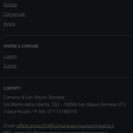
sono necessari
Notizie
per il
Comunicati
funzionamento
Avvisi
del sito e non
possono
essere
VIVERE IL COMUNE
disabilitati.
Questi cookie
Luoghi
non raccolgono
Eventi
informazioni
personali.
CONTATTI
Comune di San Mauro Torinese
Via Martiri della Libertà, 150 - 10099 San Mauro Torinese (TO)
Codice fiscale / P. IVA: 01113180010
Email:
ufficio.protocollo@comune.sanmaurotorinese.to.it
PEC:
protocollo@cert.comune.sanmaurotorinese.to.it