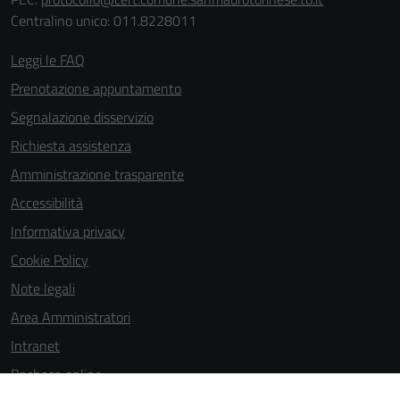
Centralino unico: 011.8228011
Leggi le FAQ
Prenotazione appuntamento
Segnalazione disservizio
Richiesta assistenza
Amministrazione trasparente
Accessibilità
Informativa privacy
Cookie Policy
Note legali
Area Amministratori
Intranet
Bacheca online