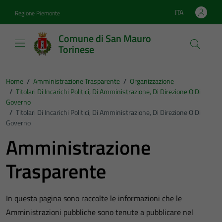
Vai ai contenuti
Vai al footer
ITA
Regione Piemonte
Lingua attiva:
Comune di San Mauro
Torinese
Home
/
Amministrazione Trasparente
/
Organizzazione
/
Titolari Di Incarichi Politici, Di Amministrazione, Di Direzione O Di
Governo
/
Titolari Di Incarichi Politici, Di Amministrazione, Di Direzione O Di
Governo
Amministrazione
Trasparente
In questa pagina sono raccolte le informazioni che le
Amministrazioni pubbliche sono tenute a pubblicare nel