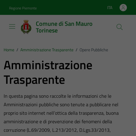
Vai ai contenuti
Vai al footer
ITA
Regione Piemonte
Lingua attiva:
Comune di San Mauro
Torinese
Home
/
Amministrazione Trasparente
/
Opere Pubbliche
Amministrazione
Trasparente
In questa pagina sono raccolte le informazioni che le
Amministrazioni pubbliche sono tenute a pubblicare nel
proprio sito internet nell’ottica della trasparenza, buona
amministrazione e di prevenzione dei fenomeni della
corruzione (L.69/2009, L.213/2012, D.Lgs.33/2013,