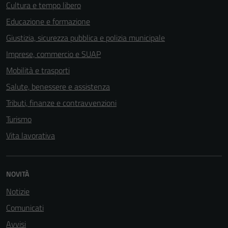
Cultura e tempo libero
Educazione e formazione
Giustizia, sicurezza pubblica e polizia municipale
Imprese, commercio e SUAP
Mobilità e trasporti
Tecnici
Salute, benessere e assistenza
Questi cookie
sono necessari
Tributi, finanze e contravvenzioni
per il
Turismo
funzionamento
Vita lavorativa
del sito e non
possono
essere
disabilitati.
NOVITÀ
Questi cookie
Notizie
non raccolgono
Comunicati
informazioni
personali.
Avvisi