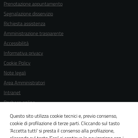
Prenotazione appuntamento
Segnalazione disservizio
Richiesta assistenza
Amministrazione trasparente
Accessibilità
Informativa privacy
Cookie Policy
Note legali
Area Amministratori
Intranet
Bacheca online
Dichiarazione di accessibilità
Questo sito utilizza cookie tecnici e, previo consenso,
Dichiarazione di accessibilità e modalità di segnalazioni di non
cookie di profilazione di terze parti. Cliccando sul tasto
'Accetta tutti' si presta il consenso alla profilazione,
conformità