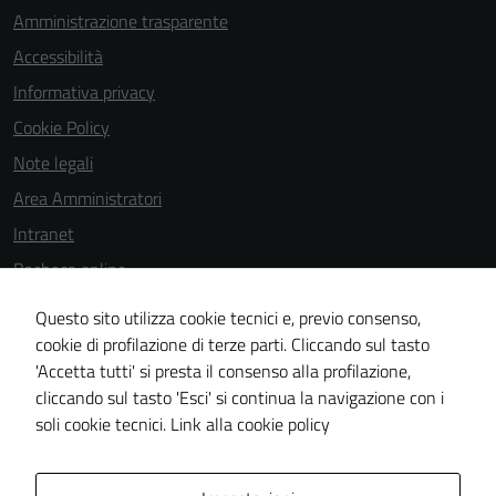
Amministrazione trasparente
Accessibilità
Informativa privacy
Cookie Policy
Note legali
Area Amministratori
Intranet
Bacheca online
Dichiarazione di accessibilità
Questo sito utilizza cookie tecnici e, previo consenso,
Dichiarazione di accessibilità e modalità di segnalazioni di non
cookie di profilazione di terze parti. Cliccando sul tasto
'Accetta tutti' si presta il consenso alla profilazione,
conformità
cliccando sul tasto 'Esci' si continua la navigazione con i
Piano di miglioramento del sito
soli cookie tecnici.
Link alla cookie policy
Area Privata