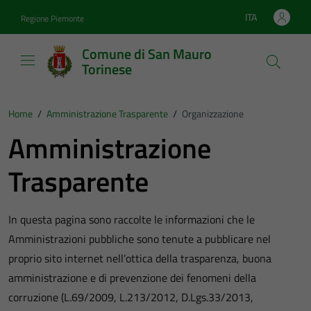
Vai ai contenuti
Vai al footer
ITA
Regione Piemonte
Lingua attiva:
Comune di San Mauro
Torinese
Home
/
Amministrazione Trasparente
/
Organizzazione
Amministrazione
Trasparente
In questa pagina sono raccolte le informazioni che le
Amministrazioni pubbliche sono tenute a pubblicare nel
proprio sito internet nell’ottica della trasparenza, buona
amministrazione e di prevenzione dei fenomeni della
corruzione (L.69/2009, L.213/2012, D.Lgs.33/2013,