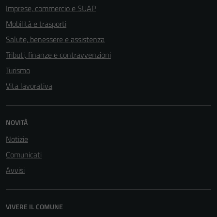
Imprese, commercio e SUAP
possono
essere
Mobilità e trasporti
disabilitati.
Salute, benessere e assistenza
Questi cookie
Tributi, finanze e contravvenzioni
non raccolgono
informazioni
Turismo
personali.
Vita lavorativa
NOVITÀ
Notizie
Comunicati
Avvisi
VIVERE IL COMUNE